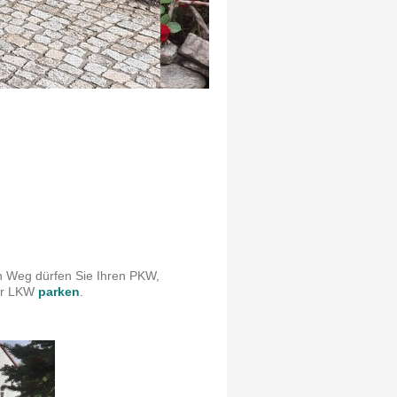
n Weg dürfen Sie Ihren PKW,
der LKW
parken
.