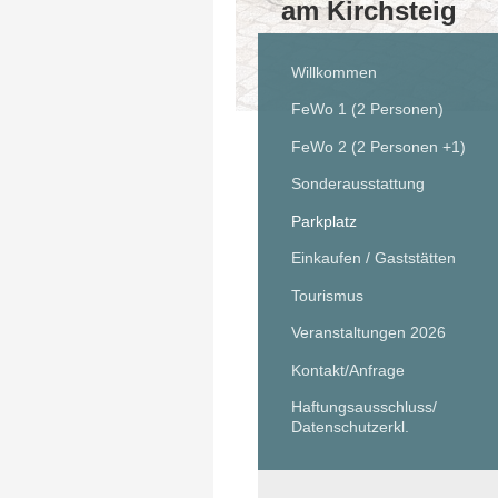
am Kirchsteig
Willkommen
FeWo 1 (2 Personen)
FeWo 2 (2 Personen +1)
Sonderausstattung
Parkplatz
Einkaufen / Gaststätten
Tourismus
Veranstaltungen 2026
Kontakt/Anfrage
Haftungsausschluss/
Datenschutzerkl.