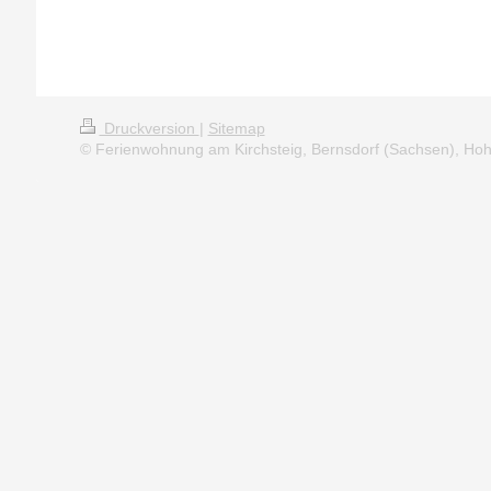
Druckversion
|
Sitemap
© Ferienwohnung am Kirchsteig, Bernsdorf (Sachsen), Hoh