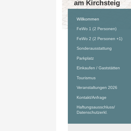
am Kirchsteig
Willkommen
FeWo 1 (2 Personen)
FeWo 2 (2 Personen +1)
Sonderausstattung
Parkplatz
Einkaufen / Gaststätten
Tourismus
Veranstaltungen 2026
Kontakt/Anfrage
Haftungsausschluss/
Datenschutzerkl.